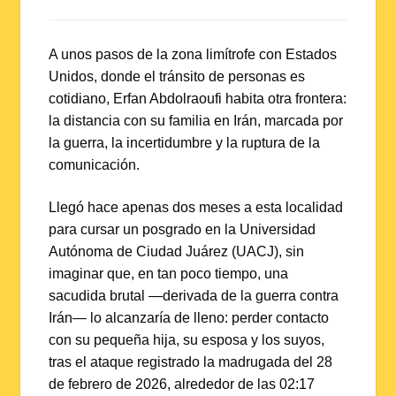
on
on
on
Twitter
Facebook
LinkedIn
A unos pasos de la zona limítrofe con Estados
Unidos, donde el tránsito de personas es
cotidiano, Erfan Abdolraoufi habita otra frontera:
la distancia con su familia en Irán, marcada por
la guerra, la incertidumbre y la ruptura de la
comunicación.
Llegó hace apenas dos meses a esta localidad
para cursar un posgrado en la Universidad
Autónoma de Ciudad Juárez (UACJ), sin
imaginar que, en tan poco tiempo, una
sacudida brutal —derivada de la guerra contra
Irán— lo alcanzaría de lleno: perder contacto
con su pequeña hija, su esposa y los suyos,
tras el ataque registrado la madrugada del 28
de febrero de 2026, alrededor de las 02:17