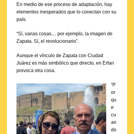
En medio de ese proceso de adaptación, hay
elementos inesperados que lo conectan con su
país.
“Sí, varias cosas… por ejemplo, la imagen de
Zapata. Sí, el revolucionario”.
Aunque el vínculo de Zapata con Ciudad
Juárez es más simbólico que directo, en Erfan
provoca otra cosa.
“P
or
qu
e
cu
an
do