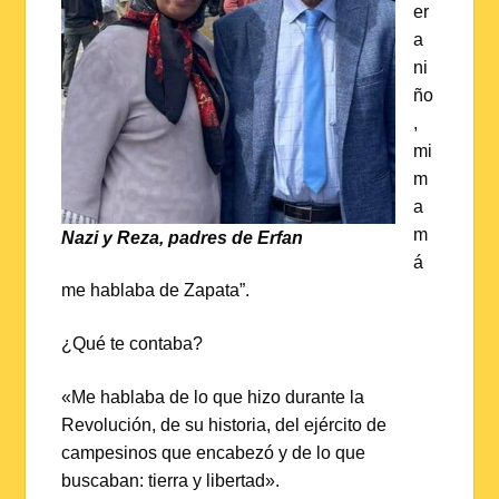
er
a
ni
ño
,
mi
m
a
m
Nazi y Reza, padres de Erfan
á
me hablaba de Zapata”.
¿Qué te contaba?
«Me hablaba de lo que hizo durante la
Revolución, de su historia, del ejército de
campesinos que encabezó y de lo que
buscaban: tierra y libertad».