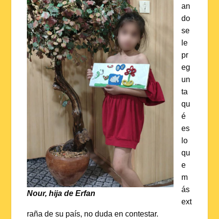
an
do
se
le
pr
eg
un
ta
qu
é
es
lo
qu
e
m
ás
Nour, hija de Erfan
ext
raña de su país, no duda en contestar.