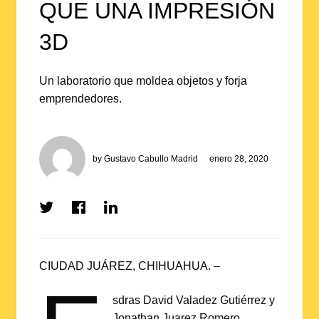
QUE UNA IMPRESIÓN
3D
Un laboratorio que moldea objetos y forja
emprendedores.
by
Gustavo Cabullo Madrid
enero 28, 2020
Share
Share
Share
on
on
on
Twitter
Facebook
LinkedIn
CIUDAD JUÁREZ, CHIHUAHUA. –
sdras David Valadez Gutiérrez y
Jonathan Juarez Romero,