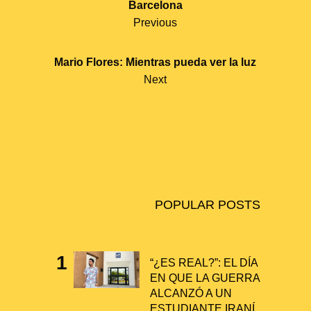
Barcelona
O
Previous
S
T
Mario Flores: Mientras pueda ver la luz
Next
N
A
V
I
G
A
POPULAR POSTS
T
I
“¿ES REAL?”: EL DÍA
O
EN QUE LA GUERRA
N
ALCANZÓ A UN
ESTUDIANTE IRANÍ