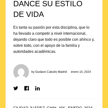
DANCE SU ESTILO
DE VIDA
Es tanta su pasión por esta disciplina, que lo
ha llevado a competir a nivel internacional,
dejando claro que todo es posible con ahínco y,
sobre todo, con el apoyo de la familia y
autoridades académicas.
by
Gustavo Cabullo Madrid
enero 10, 2024
Share
Share
Share
on
on
on
Twitter
Facebook
LinkedIn