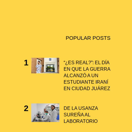
V
I
G
A
POPULAR POSTS
T
I
“¿ES REAL?”: EL DÍA
O
EN QUE LA GUERRA
N
ALCANZÓ A UN
ESTUDIANTE IRANÍ
EN CIUDAD JUÁREZ
DE LA USANZA
SUREÑA AL
LABORATORIO