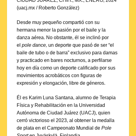
CIUDAD JUÁREZ, CHIH., MX., ENERO, 2024
(uacj.mx / Roberto González)
Desde muy pequeño compartió con su
hermana menor la pasión por el baile y la
danza aérea. No obstante, él se inclinó por
el
pole dance,
un deporte que pasó de ser “el
baile de tubo o de barra” exclusivo para damas
y practicado en bares nocturnos, a perfilarse
hoy en día como un deporte calificado por sus
movimientos acrobáticos con figuras de
expresión y elongación, libre de géneros.
Él es Karim Luna Santana, alumno de Terapia
Física y Rehabilitación en la Universidad
Autónoma de Ciudad Juárez (UACJ), quien
cerró victorioso el 2023, al obtener la medalla
de plata en el Campeonato Mundial de
Pole
Sport
en Jyväskylä, Finlandia.