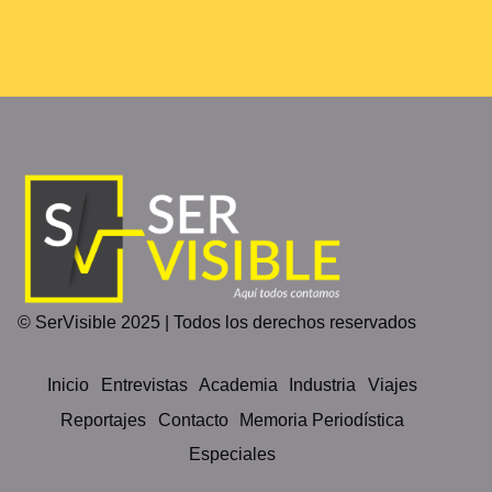
© SerVisible 2025 | Todos los derechos reservados
Inicio
Entrevistas
Academia
Industria
Viajes
Reportajes
Contacto
Memoria Periodística
Especiales