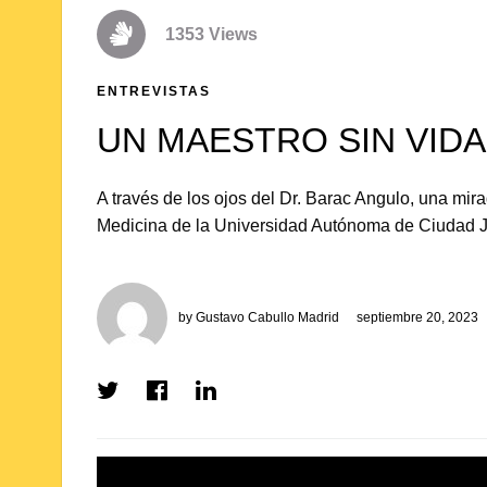
1353 Views
ENTREVISTAS
UN MAESTRO SIN VIDA
A través de los ojos del Dr. Barac Angulo, una mira
Medicina de la Universidad Autónoma de Ciudad J
by
Gustavo Cabullo Madrid
septiembre 20, 2023
Share
Share
Share
on
on
on
Twitter
Facebook
LinkedIn