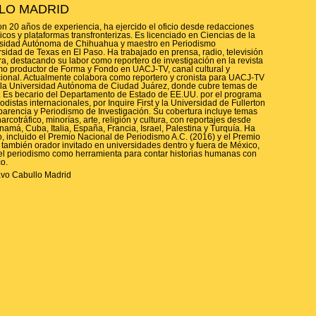
LO MADRID
n 20 años de experiencia, ha ejercido el oficio desde redacciones
os y plataformas transfronterizas. Es licenciado en Ciencias de la
rsidad Autónoma de Chihuahua y maestro en Periodismo
rsidad de Texas en El Paso. Ha trabajado en prensa, radio, televisión
a, destacando su labor como reportero de investigación en la revista
mo productor de Forma y Fondo en UACJ-TV, canal cultural y
ional. Actualmente colabora como reportero y cronista para UACJ-TV
de la Universidad Autónoma de Ciudad Juárez, donde cubre temas de
ra. Es becario del Departamento de Estado de EE.UU. por el programa
istas internacionales, por Inquire First y la Universidad de Fullerton
nsparencia y Periodismo de Investigación. Su cobertura incluye temas
rcotráfico, minorías, arte, religión y cultura, con reportajes desde
má, Cuba, Italia, España, Francia, Israel, Palestina y Turquía. Ha
o, incluido el Premio Nacional de Periodismo A.C. (2016) y el Premio
también orador invitado en universidades dentro y fuera de México,
el periodismo como herramienta para contar historias humanas con
co.
avo Cabullo Madrid