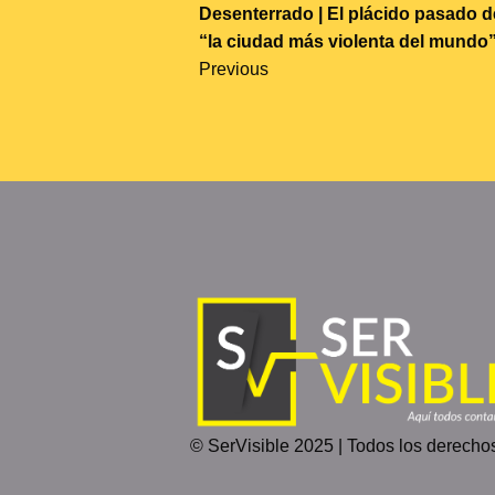
S
Desenterrado | El plácido pasado d
“la ciudad más violenta del mundo
T
Previous
N
A
V
I
G
A
T
I
O
N
© SerVisible 2025 | Todos los derecho