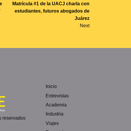
e
Matrícula #1 de la UACJ charla con
”
estudiantes, futuros abogados de
Juárez
Next
Inicio
Entrevistas
Academia
Industria
s reservados
Viajes