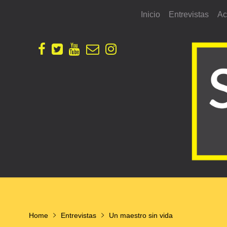
Skip
Inicio
Entrevistas
Ac
to
content
Home
Entrevistas
Un maestro sin vida