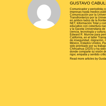
GUSTAVO CABUL
Comunicador y periodista co
impresas hasta medios públic
Comunicación por la Unive
Transfronterizo por la Unive
en ambos lados de la fronter
NET, Información Total y co
educativo con cobertura nac
y la Gaceta Universitaria 
ciencia, tecnología y cultu
Edward R. Murrow para period
California, en el taller Tra
de inseguridad, migración, na
México, Estados Unidos, Pana
sido premiado por su trabaj
Chihuahua (2025) y ha sido 
donde comparte su visión d
rigor, empatía y sentido críti
Read more articles by Gust
P
O