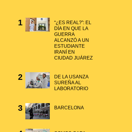
“¿ES REAL?”: EL
DÍA EN QUE LA
GUERRA
ALCANZÓ A UN
ESTUDIANTE
IRANÍ EN
CIUDAD JUÁREZ
DE LA USANZA
SUREÑA AL
LABORATORIO
BARCELONA