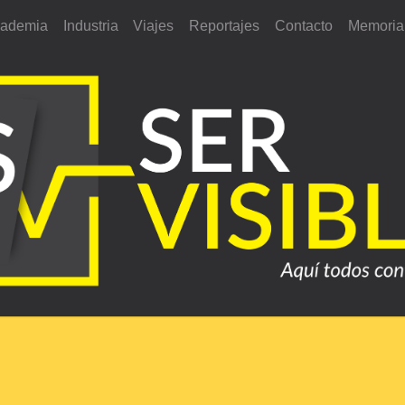
ademia
Industria
Viajes
Reportajes
Contacto
Memoria 