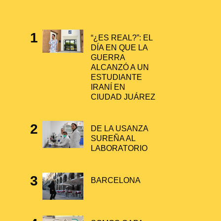
“¿ES REAL?”: EL
DÍA EN QUE LA
GUERRA
ALCANZÓ A UN
ESTUDIANTE
IRANÍ EN
CIUDAD JUÁREZ
DE LA USANZA
SUREÑA AL
LABORATORIO
BARCELONA