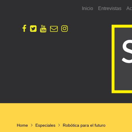
Skip
Inicio
Entrevistas
Ac
to
content
Home
Especiales
Robótica para el futuro