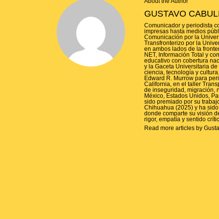
About the Author
GUSTAVO CABUL
Comunicador y periodista co
impresas hasta medios públic
Comunicación por la Unive
Transfronterizo por la Unive
en ambos lados de la fronter
NET, Información Total y co
educativo con cobertura nac
y la Gaceta Universitaria 
ciencia, tecnología y cultu
Edward R. Murrow para period
California, en el taller Tra
de inseguridad, migración, na
México, Estados Unidos, Pana
sido premiado por su trabaj
Chihuahua (2025) y ha sido 
donde comparte su visión d
rigor, empatía y sentido críti
Read more articles by Gust
P
O