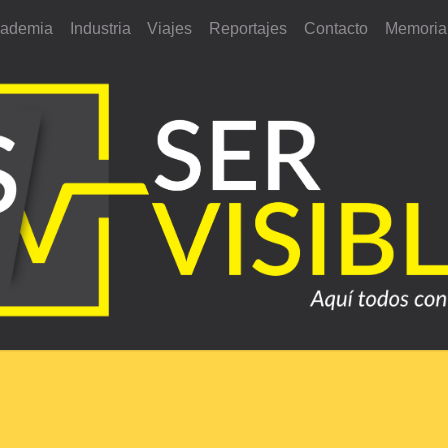
ademia
Industria
Viajes
Reportajes
Contacto
Memoria 