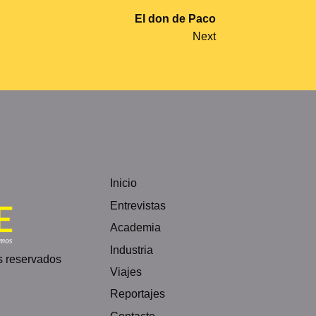
El don de Paco
Next
Inicio
Entrevistas
Academia
Industria
s reservados
Viajes
Reportajes