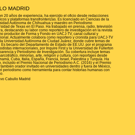
LO MADRID
n 20 años de experiencia, ha ejercido el oficio desde redacciones
os y plataformas transfronterizas. Es licenciado en Ciencias de la
rsidad Autónoma de Chihuahua y maestro en Periodismo
rsidad de Texas en El Paso. Ha trabajado en prensa, radio, televisión
a, destacando su labor como reportero de investigación en la revista
mo productor de Forma y Fondo en UACJ-TV, canal cultural y
ional. Actualmente colabora como reportero y cronista para UACJ-TV
de la Universidad Autónoma de Ciudad Juárez, donde cubre temas de
ra. Es becario del Departamento de Estado de EE.UU. por el programa
istas internacionales, por Inquire First y la Universidad de Fullerton
nsparencia y Periodismo de Investigación. Su cobertura incluye temas
rcotráfico, minorías, arte, religión y cultura, con reportajes desde
má, Cuba, Italia, España, Francia, Israel, Palestina y Turquía. Ha
o, incluido el Premio Nacional de Periodismo A.C. (2016) y el Premio
también orador invitado en universidades dentro y fuera de México,
el periodismo como herramienta para contar historias humanas con
co.
avo Cabullo Madrid