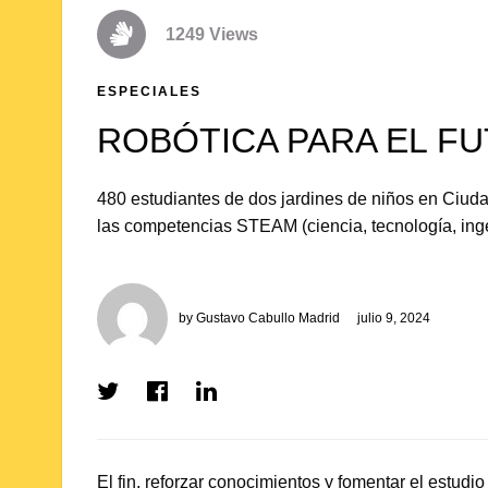
1249 Views
ESPECIALES
ROBÓTICA PARA EL F
480 estudiantes de dos jardines de niños en Ciuda
las competencias STEAM (ciencia, tecnología, inge
by
Gustavo Cabullo Madrid
julio 9, 2024
Share
Share
Share
on
on
on
Twitter
Facebook
LinkedIn
El fin, reforzar conocimientos y fomentar el estudi